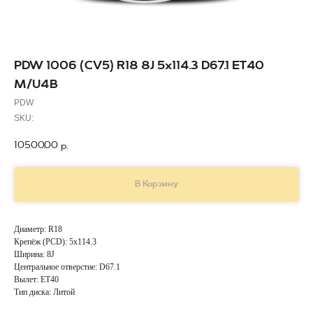
PDW 1006 (CV5) R18 8J 5x114.3 D67.1 ET40
M/U4B
PDW
SKU:
10500,00
р.
В Корзину
Диаметр: R18
Крепёж (PCD): 5x114.3
Ширина: 8J
Центральное отверстие: D67.1
Вылет: ET40
Тип диска: Литой