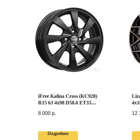
iFree Kalina Cross (КС928)
Liz
R15 6J 4x98 D58.6 ET33
4x1
Черный
8 000
р.
12 
Подробнее