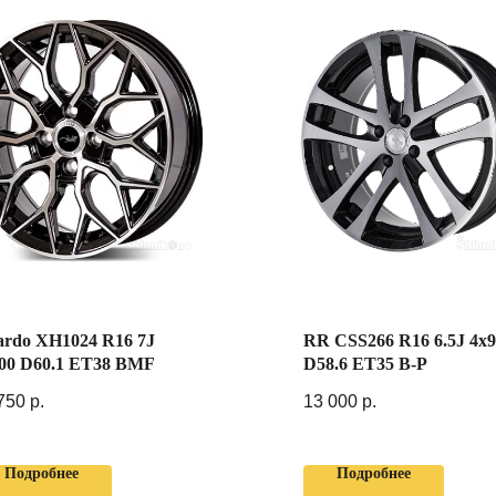
ardo XH1024 R16 7J
RR CSS266 R16 6.5J 4x
00 D60.1 ET38 BMF
D58.6 ET35 B-P
750
р.
13 000
р.
Подробнее
Подробнее