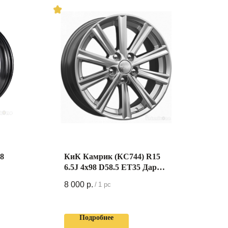
98
КиК Камрик (КС744) R15
6.5J 4x98 D58.5 ET35 Дарк
Платинум
8 000
р.
/
1 pc
Подробнее