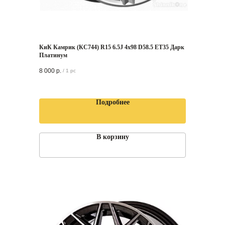
КиК Камрик (КС744) R15 6.5J 4x98 D58.5 ET35 Дарк
Платинум
8 000
р.
/
1 pc
Подробнее
В корзину