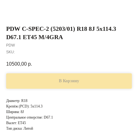
PDW C-SPEC-2 (5203/01) R18 8J 5x114.3
D67.1 ET45 M/4GRA
PDW
SKU:
10500,00
р.
В Корзину
Диаметр: R18
Крепёж (PCD): 5x114.3
Ширина: 8J
Центральное отверстие: D67.1
Вылет: ET45
Тип диска: Литой