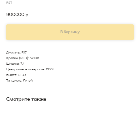
RST
9000,00
р.
В Корзину
Диаметр: R17
Крепёж (PCD): 5x108
Ширина: 7J
Центральное отверстие: D60.1
Вылет: ET33
Тип диска: Литой
Смотрите также