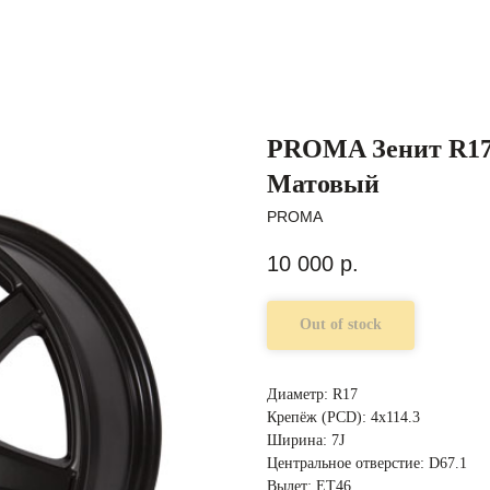
PROMA Зенит R17 
Матовый
PROMA
10 000
р.
Out of stock
Диаметр: R17
Крепёж (PCD): 4x114.3
Ширина: 7J
Центральное отверстие: D67.1
Вылет: ET46