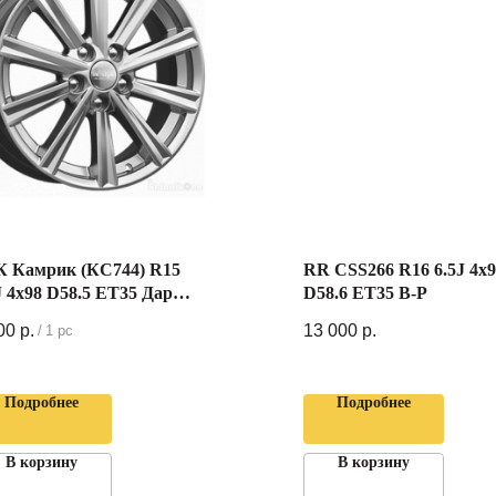
 Камрик (КС744) R15
RR CSS266 R16 6.5J 4x
J 4x98 D58.5 ET35 Дарк
D58.6 ET35 B-P
атинум
00
р.
13 000
р.
/
1 pc
Подробнее
Подробнее
В корзину
В корзину