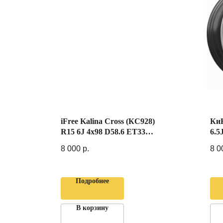
iFree Kalina Cross (КС928)
КиК
R15 6J 4x98 D58.6 ET33
6.5
Черный
Пл
8 000
р.
8 0
Подробнее
В корзину