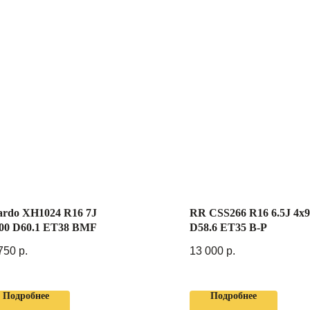
ardo XH1024 R16 7J
RR CSS266 R16 6.5J 4x
00 D60.1 ET38 BMF
D58.6 ET35 B-P
750
р.
13 000
р.
Подробнее
Подробнее