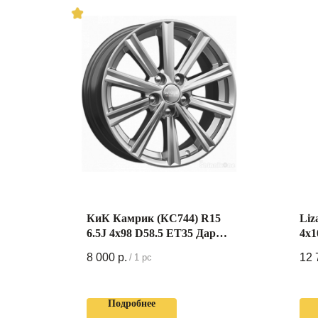
КиК Камрик (КС744) R15
Liz
6.5J 4x98 D58.5 ET35 Дарк
4x1
Платинум
8 000
р.
12 
/
1 pc
Подробнее