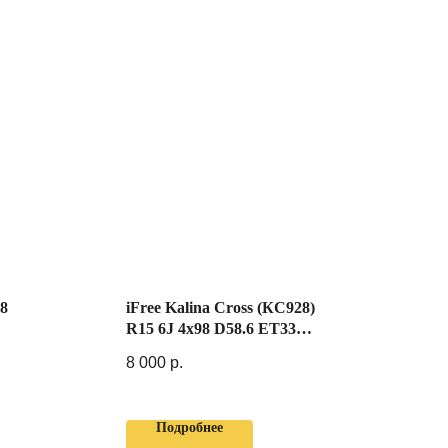
98
iFree Kalina Cross (КС928)
R15 6J 4x98 D58.6 ET33
Черный
8 000
р.
Подробнее