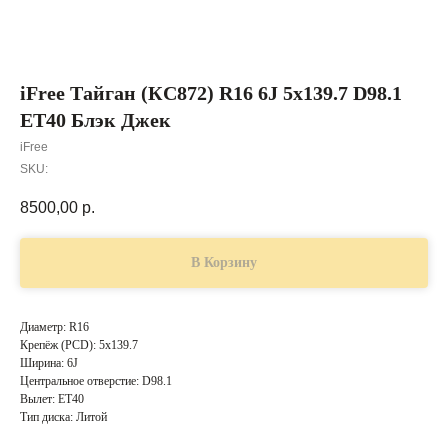
iFree Тайган (КС872) R16 6J 5x139.7 D98.1
ET40 Блэк Джек
iFree
SKU:
8500,00
р.
В Корзину
Диаметр: R16
Крепёж (PCD): 5x139.7
Ширина: 6J
Центральное отверстие: D98.1
Вылет: ET40
Тип диска: Литой