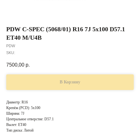
PDW C-SPEC (5068/01) R16 7J 5x100 D57.1
ET40 M/U4B
PDW
SKU:
7500,00
р.
В Корзину
Диаметр: R16
Крепёж (PCD): 5x100
Ширина: 7J
Центральное отверстие: D57.1
Вылет: ET40
Тип диска: Литой