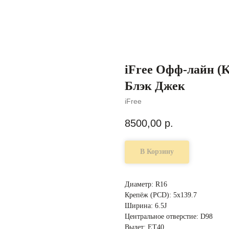
iFree Офф-лайн (K
Блэк Джек
iFree
8500,00
р.
В Корзину
Диаметр: R16
Крепёж (PCD): 5x139.7
Ширина: 6.5J
Центральное отверстие: D98
Вылет: ET40