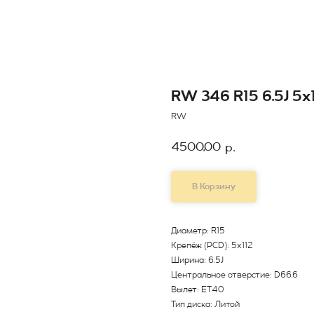
RW 346 R15 6.5J 5x
RW
4500,00
р.
В Корзину
Диаметр: R15
Крепёж (PCD): 5x112
Ширина: 6.5J
Центральное отверстие: D66.6
Вылет: ET40
Тип диска: Литой