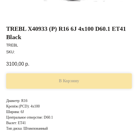
TREBL X40933 (P) R16 6J 4x100 D60.1 ET41
Black
TREBL
SKU:
3100,00
р.
В Корзину
Диаметр: R16
Крепёж (PCD): 4x100
Ширина: 6J
Центральное отверстие: D60.1
Вылет: ET41
Тип диска: Штампованный