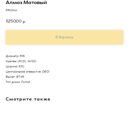
Алмаз Матовый
PROMA
11250,00
р.
В Корзину
Диаметр: R16
Крепёж (PCD): 4x100
Ширина: 6.5J
Центральное отверстие: D60.1
Вылет: ET45
Тип диска: Литой
Смотрите также