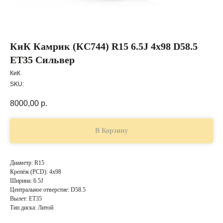
КиК Камрик (КС744) R15 6.5J 4x98 D58.5
ET35 Сильвер
КиК
SKU:
8000,00
р.
В Корзину
Диаметр: R15
Крепёж (PCD): 4x98
Ширина: 6.5J
Центральное отверстие: D58.5
Вылет: ET35
Тип диска: Литой