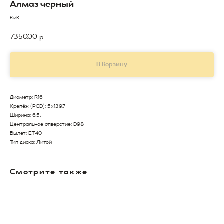
Алмаз черный
КиК
7350,00
р.
В Корзину
Диаметр: R16
Крепёж (PCD): 5x139.7
Ширина: 6.5J
Центральное отверстие: D98
Вылет: ET40
Тип диска: Литой
Смотрите также