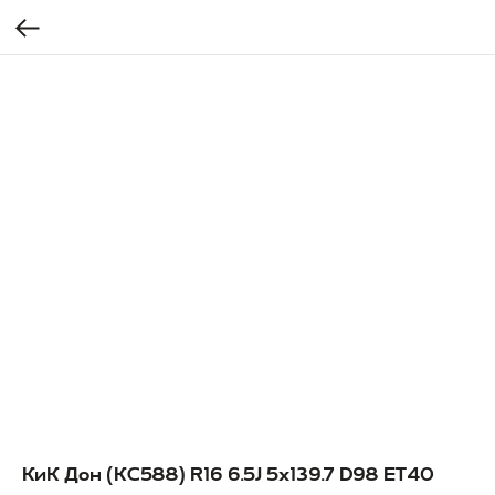
КиК Дон (КС588) R16 6.5J 5x139.7 D98 ET40