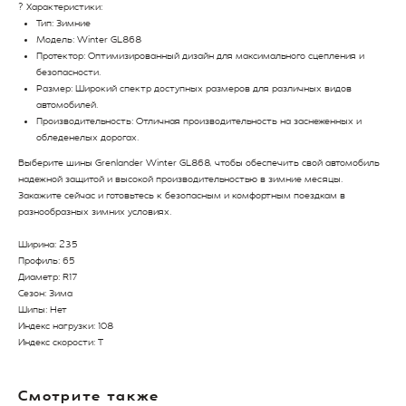
? Характеристики:
Тип: Зимние
Модель: Winter GL868
Протектор: Оптимизированный дизайн для максимального сцепления и
безопасности.
Размер: Широкий спектр доступных размеров для различных видов
автомобилей.
Производительность: Отличная производительность на заснеженных и
обледенелых дорогах.
Выберите шины Grenlander Winter GL868, чтобы обеспечить свой автомобиль
надежной защитой и высокой производительностью в зимние месяцы.
Закажите сейчас и готовьтесь к безопасным и комфортным поездкам в
разнообразных зимних условиях.
Ширина: 235
Профиль: 65
Диаметр: R17
Сезон: Зима
Шипы: Нет
Индекс нагрузки: 108
Индекс скорости: T
Смотрите также