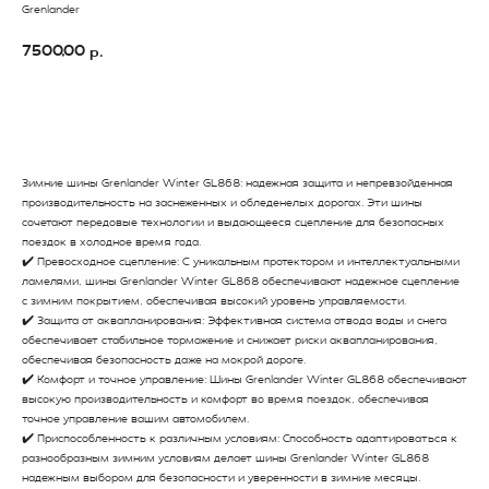
Grenlander
7500,00
р.
В Корзину
Зимние шины Grenlander Winter GL868: надежная защита и непревзойденная
производительность на заснеженных и обледенелых дорогах. Эти шины
сочетают передовые технологии и выдающееся сцепление для безопасных
поездок в холодное время года.
✔️ Превосходное сцепление: С уникальным протектором и интеллектуальными
ламелями, шины Grenlander Winter GL868 обеспечивают надежное сцепление
с зимним покрытием, обеспечивая высокий уровень управляемости.
✔️ Защита от аквапланирования: Эффективная система отвода воды и снега
обеспечивает стабильное торможение и снижает риски аквапланирования,
обеспечивая безопасность даже на мокрой дороге.
✔️ Комфорт и точное управление: Шины Grenlander Winter GL868 обеспечивают
высокую производительность и комфорт во время поездок, обеспечивая
точное управление вашим автомобилем.
✔️ Приспособленность к различным условиям: Способность адаптироваться к
разнообразным зимним условиям делает шины Grenlander Winter GL868
надежным выбором для безопасности и уверенности в зимние месяцы.