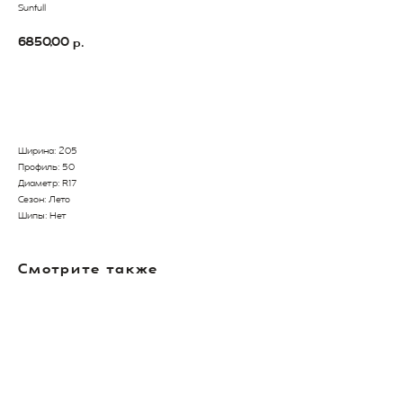
Sunfull
6850,00
р.
В Корзину
Ширина: 205
Профиль: 50
Диаметр: R17
Сезон: Лето
Шипы: Нет
Смотрите также