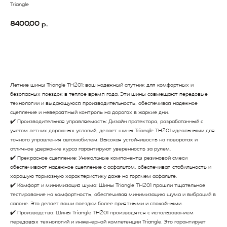
Triangle
8400,00
р.
В Корзину
Летние шины Triangle TH201: ваш надежный спутник для комфортных и
безопасных поездок в теплое время года. Эти шины совмещают передовые
технологии и выдающуюся производительность, обеспечивая надежное
сцепление и невероятный контроль на дорогах в жаркие дни.
✔️ Производительная управляемость: Дизайн протектора, разработанный с
учетом летних дорожных условий, делает шины Triangle TH201 идеальными для
точного управления автомобилем. Высокая устойчивость на поворотах и
отличное удержание курса гарантируют уверенность за рулем.
✔️ Прекрасное сцепление: Уникальные компоненты резиновой смеси
обеспечивают надежное сцепление с асфальтом, обеспечивая стабильность и
хорошую тормозную характеристику даже на горячем асфальте.
✔️ Комфорт и минимизация шума: Шины Triangle TH201 прошли тщательное
тестирование на комфортность, обеспечивая минимизацию шума и вибраций в
салоне. Это делает ваши поездки более приятными и спокойными.
✔️ Производство: Шины Triangle TH201 производятся с использованием
передовых технологий и инженерной компетенции Triangle. Это гарантирует