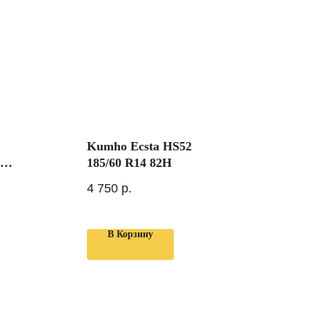
Kumho Ecsta HS52
65
185/60 R14 82H
4 750
р.
В Корзину