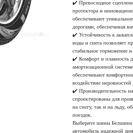
✔️ Превосходное сцеплен
протектора и инновацио
обеспечивают уникальное
дорогами, обеспечивая в
✔️ Устойчивость к аквап
воды и снега позволяет п
стабильное торможение и 
✔️ Комфорт и плавность 
амортизационной системе
обеспечивают комфортное
воздействие неровностей 
✔️ Производительность н
спроектированы для проя
на снегу, так и на льду, 
поездок.
Выберите шины Белшина A
автомобиль надежной зим