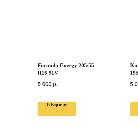
Formula Energy 205/55
Ku
R16 91V
19
5 600
р.
5 
В Корзину