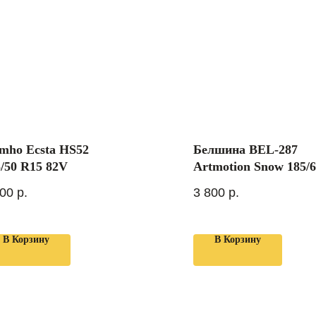
mho Ecsta HS52
Белшина BEL-287
5/50 R15 82V
Artmotion Snow 185/
R15 88T
000
р.
3 800
р.
В Корзину
В Корзину