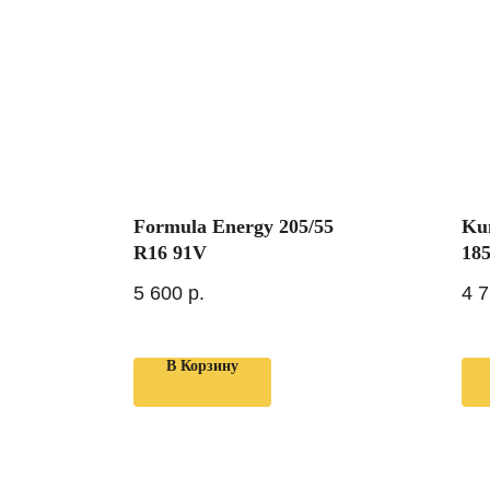
Formula Energy 205/55
Ku
R16 91V
18
5 600
р.
4 
В Корзину