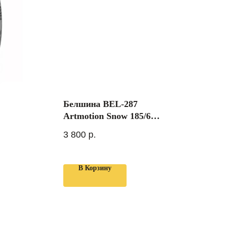
Белшина BEL-287
Artmotion Snow 185/65
R15 88T
3 800
р.
В Корзину