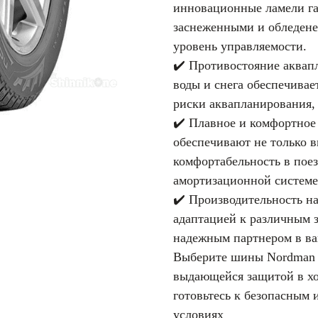
инновационные ламели га
заснеженными и обледене
уровень управляемости.
✔️ Противостояние аквап
воды и снега обеспечива
риски аквапланирования, 
✔️ Плавное и комфортно
обеспечивают не только 
комфортабельность в поез
амортизационной системе
✔️ Производительность н
адаптацией к различным 
надежным партнером в в
Выберите шины Nordman R
выдающейся защитой в хол
готовьтесь к безопасным
условиях