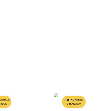
онтаж
Шиномонтаж
дарок
в подарок