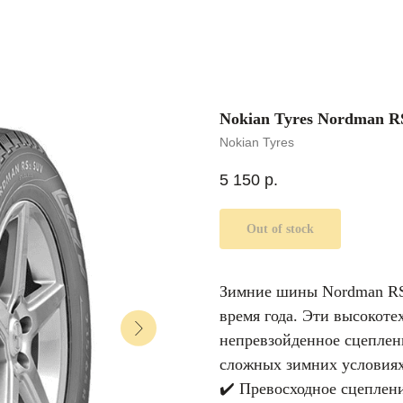
Nokian Tyres Nordman R
Nokian Tyres
5 150
р.
Out of stock
Зимние шины Nordman RS2
время года. Эти высокот
непревзойденное сцеплени
сложных зимних условиях
✔️ Превосходное сцеплен