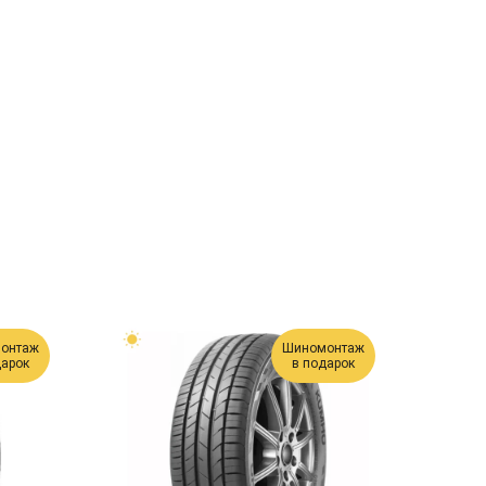
онтаж
Шиномонтаж
дарок
в подарок