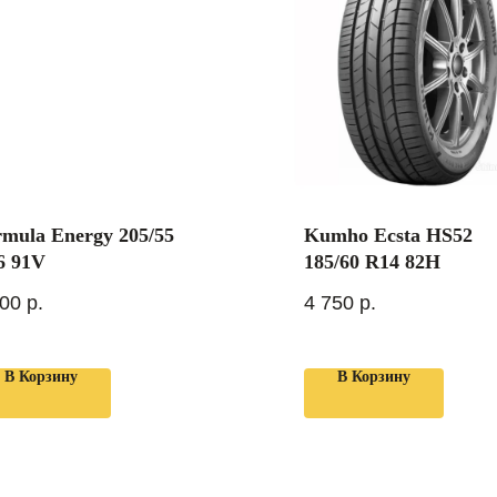
rmula Energy 205/55
Kumho Ecsta HS52
6 91V
185/60 R14 82H
600
р.
4 750
р.
В Корзину
В Корзину