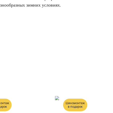
азнообразных зимних условиях.
онтаж
Шиномонтаж
дарок
в подарок