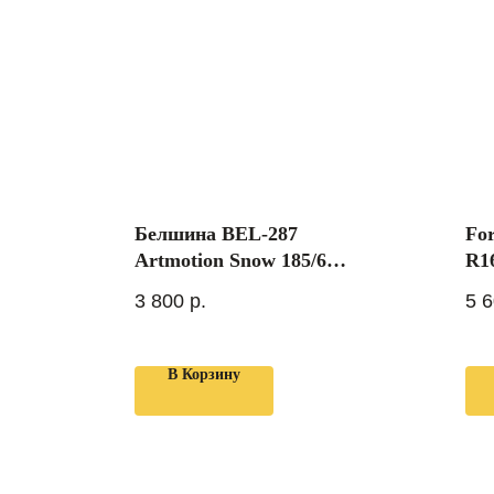
Белшина BEL-287
Fo
Artmotion Snow 185/65
R1
R15 88T
3 800
р.
5 
В Корзину