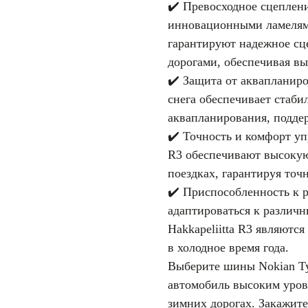
✔️ Превосходное сцеплен
инновационными ламелями
гарантируют надежное сц
дорогами, обеспечивая в
✔️ Защита от аквапланир
снега обеспечивает стаб
аквапланирования, поддер
✔️ Точность и комфорт уп
R3 обеспечивают высокую
поездках, гарантируя то
✔️ Приспособленность к 
адаптироваться к различ
Hakkapeliitta R3 являютс
в холодное время года.
Выберите шины Nokian Tyr
автомобиль высоким уров
зимних дорогах. Закажите