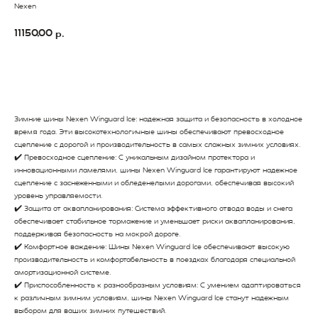
Nexen
11150,00
р.
В Корзину
Зимние шины Nexen Winguard Ice: надежная защита и безопасность в холодное
время года. Эти высокотехнологичные шины обеспечивают превосходное
сцепление с дорогой и производительность в самых сложных зимних условиях.
✔️ Превосходное сцепление: С уникальным дизайном протектора и
инновационными ламелями, шины Nexen Winguard Ice гарантируют надежное
сцепление с заснеженными и обледенелыми дорогами, обеспечивая высокий
уровень управляемости.
✔️ Защита от аквапланирования: Система эффективного отвода воды и снега
обеспечивает стабильное торможение и уменьшает риски аквапланирования,
поддерживая безопасность на мокрой дороге.
✔️ Комфортное вождение: Шины Nexen Winguard Ice обеспечивают высокую
производительность и комфортабельность в поездках благодаря специальной
амортизационной системе.
✔️ Приспособленность к разнообразным условиям: С умением адаптироваться
к различным зимним условиям, шины Nexen Winguard Ice станут надежным
выбором для ваших зимних путешествий.