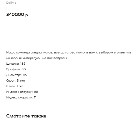
Delinte
3400,00
р.
В Корзину
Наша команда специалистов, всегда готова помочь вам с выбором и ответить
на любые интересующие вас вопросы
Ширина: 185
Профиль: 65
Диаметр: R15
Сезон: Зима
Шипы: Нет
Индекс нагрузки: 88
Индекс скорости: T
Смотрите также