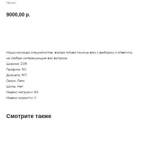
Nexen
9000,00
р.
В Корзину
Наша команда специалистов, всегда готова помочь вам с выбором и ответить
на любые интересующие вас вопросы
Ширина: 205
Профиль: 50
Диаметр: R17
Сезон: Лето
Шипы: Нет
Индекс нагрузки: 93
Индекс скорости: V
Смотрите также