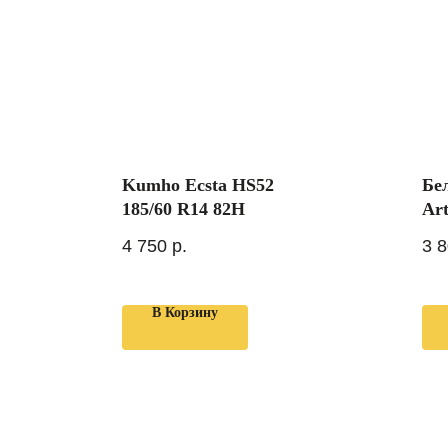
Kumho Ecsta HS52
Бе
185/60 R14 82H
Ar
R1
4 750
р.
3 
В Корзину