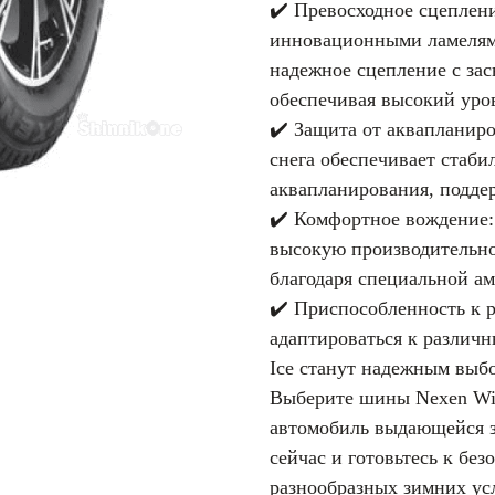
✔️ Превосходное сцеплен
инновационными ламелями
надежное сцепление с за
обеспечивая высокий уро
✔️ Защита от аквапланир
снега обеспечивает стаб
аквапланирования, поддер
✔️ Комфортное вождение:
высокую производительно
благодаря специальной а
✔️ Приспособленность к 
адаптироваться к различ
Ice станут надежным выб
Выберите шины Nexen Win
автомобиль выдающейся з
сейчас и готовьтесь к бе
разнообразных зимних ус