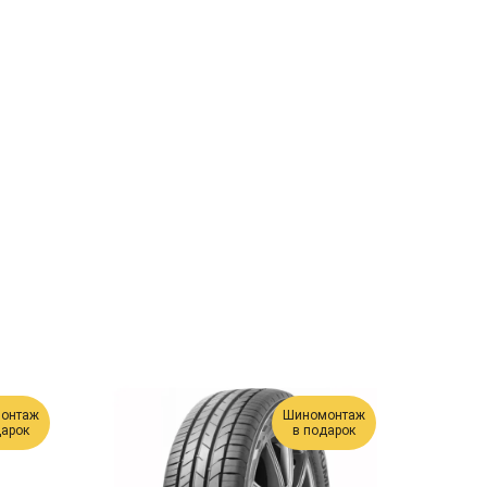
онтаж
Шиномонтаж
дарок
в подарок