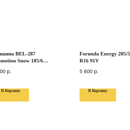
лшина BEL-287
Formula Energy 205/
tmotion Snow 185/65
R16 91V
5 88T
800
р.
5 600
р.
В Корзину
В Корзину