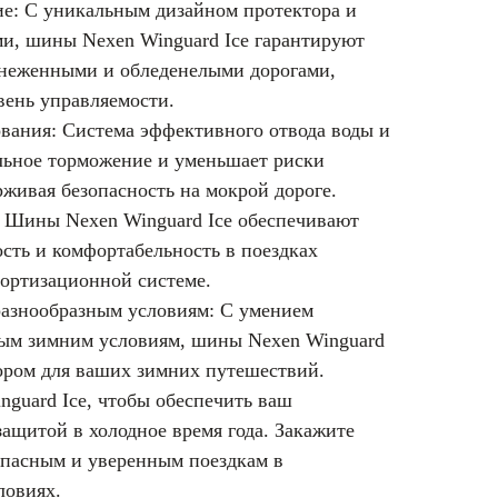
ие: С уникальным дизайном протектора и
, шины Nexen Winguard Ice гарантируют
снеженными и обледенелыми дорогами,
вень управляемости.
ования: Система эффективного отвода воды и
ильное торможение и уменьшает риски
живая безопасность на мокрой дороге.
 Шины Nexen Winguard Ice обеспечивают
сть и комфортабельность в поездках
мортизационной системе.
разнообразным условиям: С умением
ным зимним условиям, шины Nexen Winguard
ором для ваших зимних путешествий.
guard Ice, чтобы обеспечить ваш
ащитой в холодное время года. Закажите
зопасным и уверенным поездкам в
ловиях.