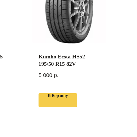
55
Kumho Ecsta HS52
195/50 R15 82V
5 000
р.
В Корзину