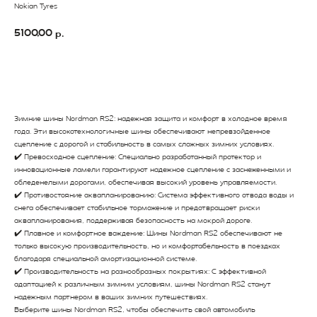
Nokian Tyres
5100,00
р.
В Корзину
Зимние шины Nordman RS2: надежная защита и комфорт в холодное время
года. Эти высокотехнологичные шины обеспечивают непревзойденное
сцепление с дорогой и стабильность в самых сложных зимних условиях.
✔️ Превосходное сцепление: Специально разработанный протектор и
инновационные ламели гарантируют надежное сцепление с заснеженными и
обледенелыми дорогами, обеспечивая высокий уровень управляемости.
✔️ Противостояние аквапланированию: Система эффективного отвода воды и
снега обеспечивает стабильное торможение и предотвращает риски
аквапланирования, поддерживая безопасность на мокрой дороге.
✔️ Плавное и комфортное вождение: Шины Nordman RS2 обеспечивают не
только высокую производительность, но и комфортабельность в поездках
благодаря специальной амортизационной системе.
✔️ Производительность на разнообразных покрытиях: С эффективной
адаптацией к различным зимним условиям, шины Nordman RS2 станут
надежным партнером в ваших зимних путешествиях.
Выберите шины Nordman RS2, чтобы обеспечить свой автомобиль