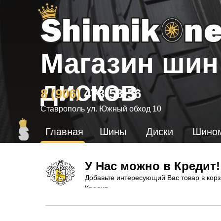
Магазин шин
дисков
8
(906)
473-58-56
Ставрополь ул. Южный обход 10
Главная
Шины
Диски
Шино
У Нас можно в Кредит!
Добавьте интересующий Вас товар в корз
Кредит.