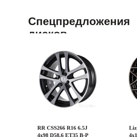
Спецпредложения
дисков
RR CSS266 R16 6.5J
Li
4x98 D58.6 ET35 B-P
4x