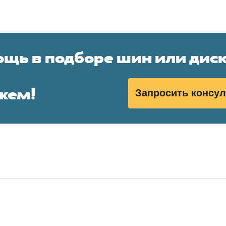
щь в подборе шин или дис
жем!
Запросить консу