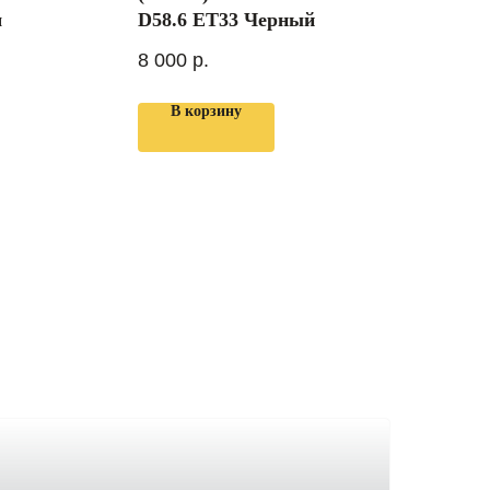
м
D58.6 ET33 Черный
8 000
р.
В корзину