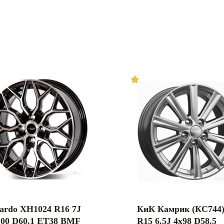
zardo XH1024 R16 7J
КиК Камрик (КС744
100 D60.1 ET38 BMF
R15 6.5J 4x98 D58.5