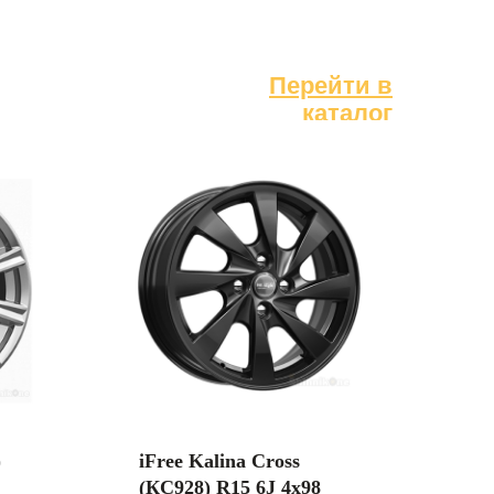
Перейти в
Перейти в
каталог
каталог
)
iFree Kalina Cross
(КС928) R15 6J 4x98